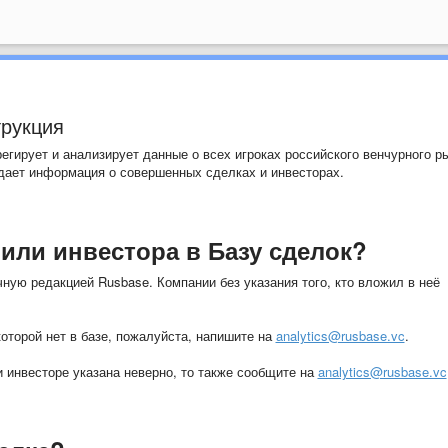
трукция
регирует и анализирует данные о всех игроках российского венчурного р
адает информация о совершенных сделках и инвесторах.
 или инвестора в Базу сделок?
ную редакцией Rusbase. Компании без указания того, кто вложил в неё
оторой нет в базе, пожалуйста, напишите на
analytics@rusbase.vc
.
 инвесторе указана неверно, то также сообщите на
analytics@rusbase.vc