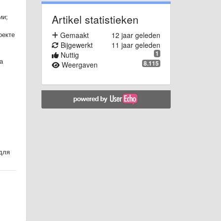
Artikel statistieken
ии;
оекте
Gemaakt
12 jaar geleden
Bijgewerkt
11 jaar geleden
1
Nuttig
а
8.115
Weergaven
для