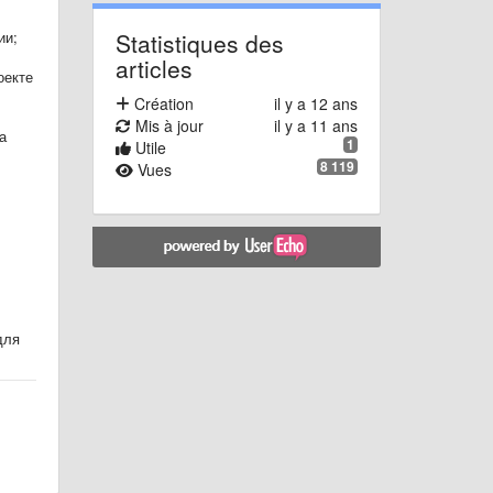
Statistiques des
ии;
articles
оекте
Création
il y a 12 ans
Mis à jour
il y a 11 ans
а
1
Utile
8 119
Vues
для