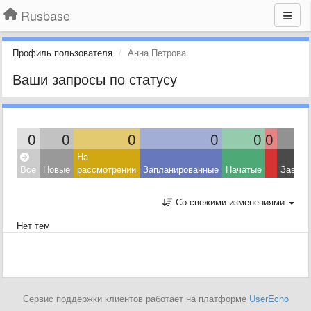
Rusbase
Профиль пользователя
Анна Петрова
Ваши запросы по статусу
0
0
0
0
0
0
На
Все
Новые
рассмотрении
Запланированные
Начатые
Завер
Со свежими изменениями
Нет тем
Сервис поддержки клиентов работает на платформе
UserEcho