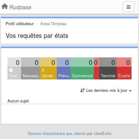
Rusbase
Profil utilisateur
Анна Петрова
Vos requêtes par états
0
0
0
0
0
0
0
0
À
Tout
Nouveau
l'étude
Prévu
Commencé
Terminé
Écarté
Les derniers mis à jour
Aucun sujet
Service d'assistance aux clients
par UserEcho