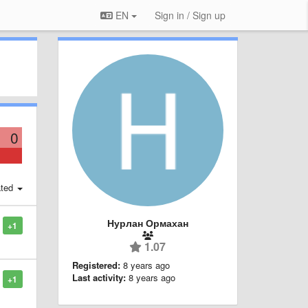
EN
Sign in / Sign up
0
ted
Нурлан Ормахан
+1
1.07
Registered:
8 years ago
Last activity:
8 years ago
+1