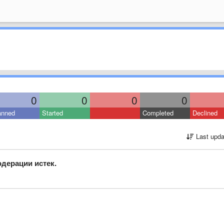
0
0
0
0
anned
Started
Completed
Declined
Last upda
одерации истек.