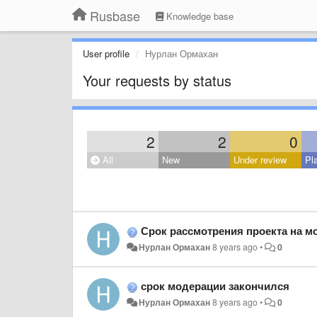
Rusbase
Knowledge base
User profile
Нурлан Ормахан
Your requests by status
2
2
0
All
New
Under review
Pl
Срок рассмотрения проекта на м
Нурлан Ормахан
8 years ago
•
0
срок модерации закончился
Нурлан Ормахан
8 years ago
•
0