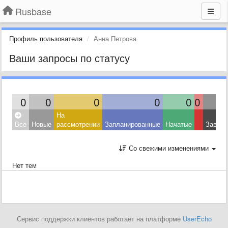
Rusbase
Профиль пользователя
Анна Петрова
Ваши запросы по статусу
0
0
0
0
0
0
На
Все
Новые
рассмотрении
Запланированные
Начатые
Завер
Со свежими изменениями
Нет тем
Сервис поддержки клиентов работает на платформе
UserEcho