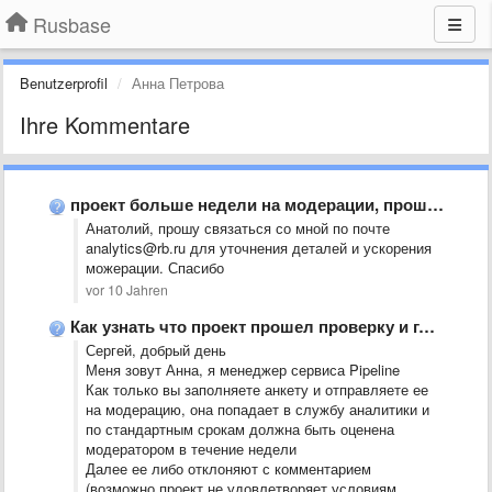
Rusbase
Benutzerprofil
Анна Петрова
Ihre Kommentare
проект больше недели на модерации, прошу ускорить.
Анатолий, прошу связаться со мной по почте
analytics@rb.ru для уточнения деталей и ускорения
можерации. Спасибо
vor 10 Jahren
Как узнать что проект прошел проверку и где это можно …
Сергей, добрый день
Меня зовут Анна, я менеджер сервиса Pipeline
Как только вы заполняете анкету и отправляете ее
на модерацию, она попадает в службу аналитики и
по стандартным срокам должна быть оценена
модератором в течение недели
Далее ее либо отклоняют с комментарием
(возможно проект не удовлетворяет условиям