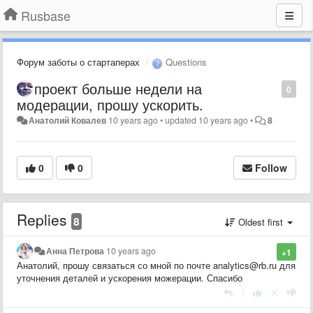
Rusbase
Форум заботы о стартаперах
Questions
проект больше недели на
0
модерации, прошу ускорить.
Анатолий Ковалев
10 years ago
•
updated
10 years ago
•
8
0
0
Follow
Replies
8
Oldest first
Анна Петрова
10 years ago
+1
Анатолий, прошу связаться со мной по почте analytics@rb.ru для
уточнения деталей и ускорения можерации. Спасибо
|