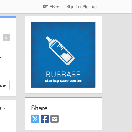
EN
Sign in / Sign up
0
с
low
Share
st