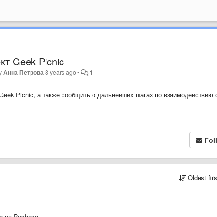
т Geek Picnic
by
Анна Петрова
8 years ago
•
1
eek Picnic, а также сообщить о дальнейших шагах по взаимодействию 
Fol
Oldest fir
ne на Rusbase