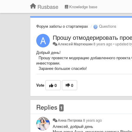
Rusbase
Knowledge base
Форум заботы о стартаперах
Questions
Прошу отмодерировать проек
Алексей Мартюшин
8 years ago
•
updated 
Добрый день!
Прошу провести модерацию добавленного проекта G
инвесторами.
Заранее большое спасибо!
Vote
0
0
Replies
1
Анна Петрова
8 years ago
Алексей, добрый день
Меня зовут Анна, менеджер сервиса Pipeli