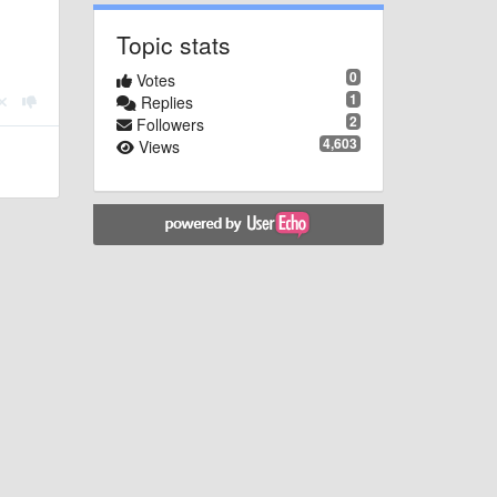
Topic stats
0
Votes
1
Replies
2
Followers
4,603
Views