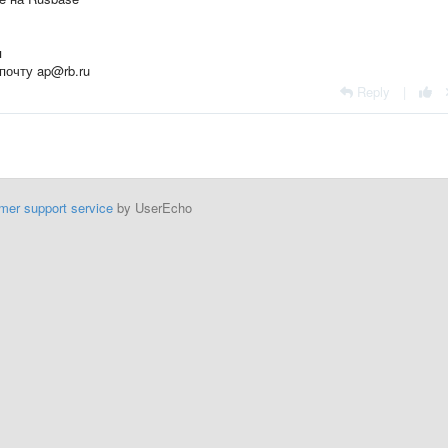
я
почту ap@rb.ru
Reply
|
mer support service
by UserEcho