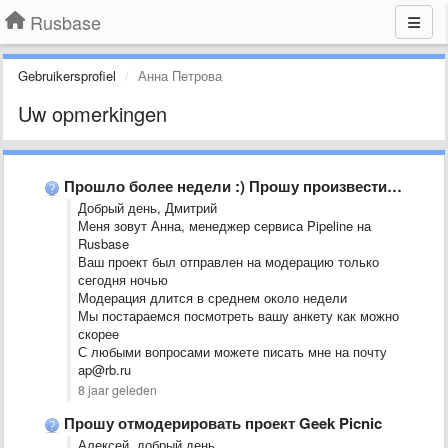
Rusbase
Gebruikersprofiel
Анна Петрова
Uw opmerkingen
Прошло более недели :) Прошу произвести модерацию проекта: Кэшбэк-Сервис &quot;Мой …
Добрый день, Дмитрий
Меня зовут Анна, менеджер сервиса Pipeline на
Rusbase
Ваш проект был отправлен на модерацию только
сегодня ночью
Модерация длится в среднем около недели
Мы постараемся посмотреть вашу анкету как можно
скорее
С любыми вопросами можете писать мне на почту
ap@rb.ru
8 jaar geleden
Прошу отмодерировать проект Geek Picnic
Алексей, добрый день